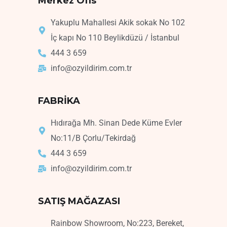
Merkez Ofis
Yakuplu Mahallesi Akik sokak No 102
İç kapı No 110 Beylikdüzü / İstanbul
444 3 659
info@ozyildirim.com.tr
FABRİKA
Hıdırağa Mh. Sinan Dede Küme Evler
No:11/B Çorlu/Tekirdağ
444 3 659
info@ozyildirim.com.tr
SATIŞ MAĞAZASI
Rainbow Showroom, No:223, Bereket,