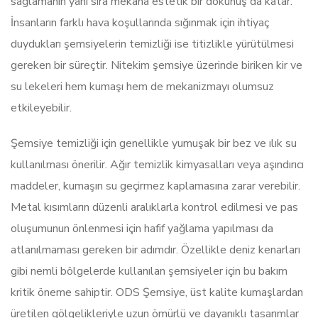
sağlamanın yanı sıra mekana estetik bir dokunuş da katar.
İnsanların farklı hava koşullarında sığınmak için ihtiyaç
duydukları şemsiyelerin temizliği ise titizlikle yürütülmesi
gereken bir süreçtir. Nitekim şemsiye üzerinde biriken kir ve
su lekeleri hem kumaşı hem de mekanizmayı olumsuz
etkileyebilir.
Şemsiye temizliği için genellikle yumuşak bir bez ve ılık su
kullanılması önerilir. Ağır temizlik kimyasalları veya aşındırıcı
maddeler, kumaşın su geçirmez kaplamasına zarar verebilir.
Metal kısımların düzenli aralıklarla kontrol edilmesi ve pas
oluşumunun önlenmesi için hafif yağlama yapılması da
atlanılmaması gereken bir adımdır. Özellikle deniz kenarları
gibi nemli bölgelerde kullanılan şemsiyeler için bu bakım
kritik öneme sahiptir. ODS Şemsiye, üst kalite kumaşlardan
üretilen gölgelikleriyle uzun ömürlü ve dayanıklı tasarımlar