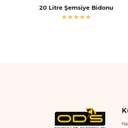
20 Litre Şemsiye Bidonu
5
üzerinde
n
5.00
oy aldı
K
Ha