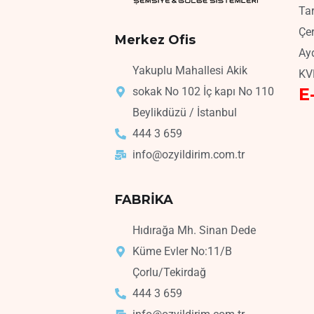
Tar
Çer
Merkez Ofis
Ay
Yakuplu Mahallesi Akik
KV
E
sokak No 102 İç kapı No 110
Beylikdüzü / İstanbul
444 3 659
info@ozyildirim.com.tr
FABRİKA
Hıdırağa Mh. Sinan Dede
Küme Evler No:11/B
Çorlu/Tekirdağ
444 3 659