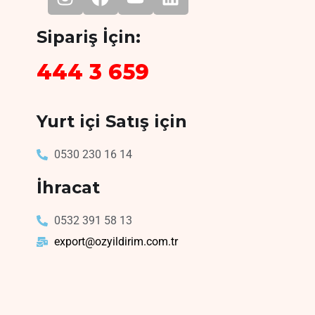
Sipariş İçin:
444 3 659
Yurt içi Satış için
0530 230 16 14
İhracat
0532 391 58 13
export@ozyildirim.com.tr