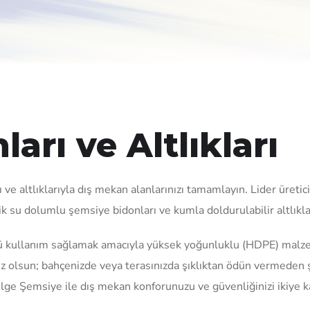
arı ve Altlıkları
ve altlıklarıyla dış mekan alanlarınızı tamamlayın. Lider üreti
stik su dolumlu şemsiye bidonları ve kumla doldurulabilir altlıkl
ü kullanım sağlamak amacıyla yüksek yoğunluklu (HDPE) malzeme
yacınız olsun; bahçenizde veya terasınızda şıklıktan ödün vermed
ölge Şemsiye ile dış mekan konforunuzu ve güvenliğinizi ikiye k