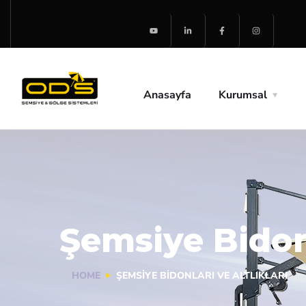
Anasayfa
Kurumsal
Şemsiye Bidonl
HOME
ŞEMSIYE BIDONLARI VE ALTLIKLARI