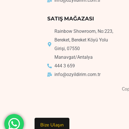
info@ozyildirim.com.tr
SATIŞ MAĞAZASI
Rainbow Showroom, No:223,
Bereket, Bereket Köyü Yolu
Girişi, 07550
Manavgat/Antalya
444 3 659
info@ozyildirim.com.tr
Co
Bize Ulaşın