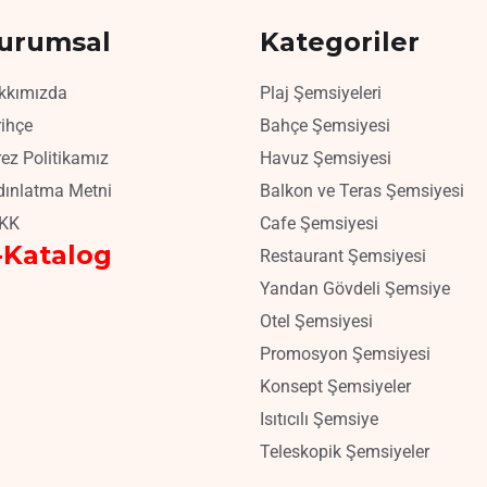
urumsal
Kategoriler
kkımızda
Plaj Şemsiyeleri
ihçe
Bahçe Şemsiyesi
ez Politikamız
Havuz Şemsiyesi
dınlatma Metni
Balkon ve Teras Şemsiyesi
KK
Cafe Şemsiyesi
-Katalog
Restaurant Şemsiyesi
Yandan Gövdeli Şemsiye
Otel Şemsiyesi
Promosyon Şemsiyesi
Konsept Şemsiyeler
Isıtıcılı Şemsiye
Teleskopik Şemsiyeler