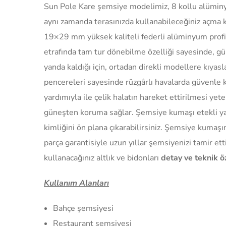
Sun Pole Kare şemsiye modelimiz, 8 kollu alüminy
aynı zamanda terasınızda kullanabileceğiniz açma k
19×29 mm yüksek kaliteli federli alüminyum profil
etrafında tam tur dönebilme özelliği sayesinde, g
yanda kaldığı için, ortadan direkli modellere kıyas
pencereleri sayesinde rüzgârlı havalarda güvenle k
yardımıyla ile çelik halatın hareket ettirilmesi ye
güneşten koruma sağlar. Şemsiye kumaşı etekli ya 
kimliğini ön plana çıkarabilirsiniz. Şemsiye kumaş
parça garantisiyle uzun yıllar şemsiyenizi tamir e
kullanacağınız altlık ve bidonları
detay ve teknik öz
Kullanım Alanları
Bahçe şemsiyesi
Restaurant şemsiyesi