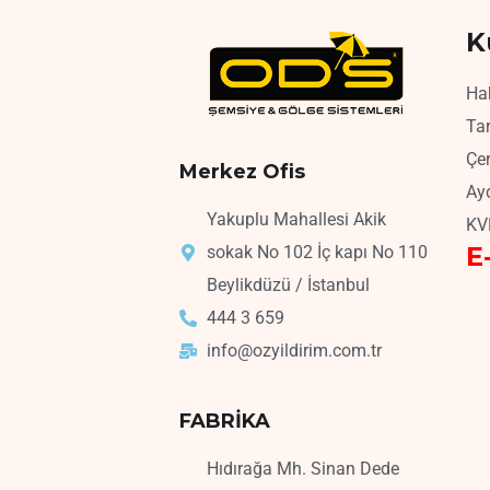
K
Ha
Tar
Çer
Merkez Ofis
Ay
Yakuplu Mahallesi Akik
KV
E
sokak No 102 İç kapı No 110
Beylikdüzü / İstanbul
444 3 659
info@ozyildirim.com.tr
FABRİKA
Hıdırağa Mh. Sinan Dede