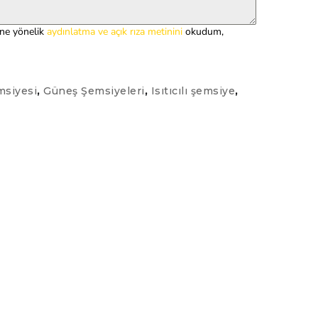
ine yönelik
aydınlatma ve açık rıza metinini
okudum,
msiyesi
,
Güneş Şemsiyeleri
,
Isıtıcılı şemsiye
,