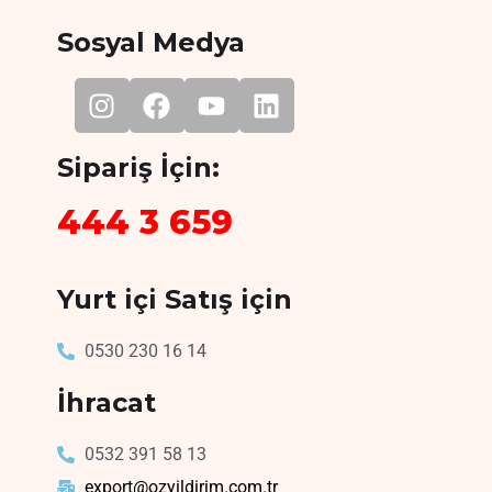
Sosyal Medya
Sipariş İçin:
444 3 659
Yurt içi Satış için
0530 230 16 14
İhracat
0532 391 58 13
export@ozyildirim.com.tr