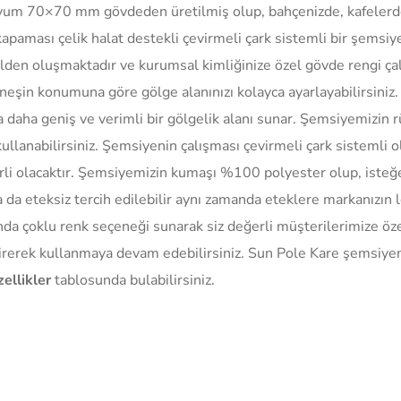
um 70×70 mm gövdeden üretilmiş olup, bahçenizde, kafelerde, 
apaması çelik halat destekli çevirmeli çark sistemli bir şemsi
den oluşmaktadır ve kurumsal kimliğinize özel gövde rengi çal
üneşin konumuna göre gölge alanınızı kolayca ayarlayabilirsini
la daha geniş ve verimli bir gölgelik alanı sunar. Şemsiyemizin
ullanabilirsiniz. Şemsiyenin çalışması çevirmeli çark sistemli 
terli olacaktır. Şemsiyemizin kumaşı %100 polyester olup, isteğe
da eteksiz tercih edilebilir aynı zamanda eteklere markanızın 
ında çoklu renk seçeneği sunarak siz değerli müşterilerimize ö
ttirerek kullanmaya devam edebilirsiniz. Sun Pole Kare şemsiyem
ellikler
tablosunda bulabilirsiniz.