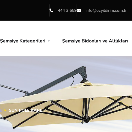
444 3 659
info@ozyildirim.com.tr
Şemsiye Kategorileri
Şemsiye Bidonları ve Altlıkları
E
SUN POLE KARE