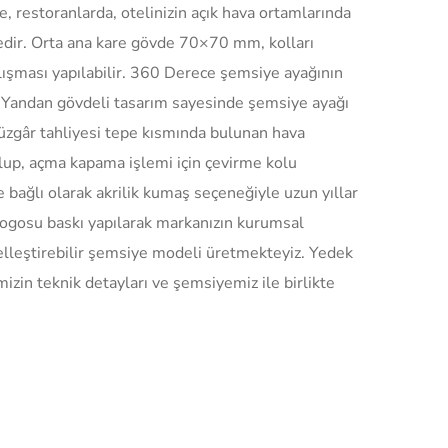
restoranlarda, otelinizin açık hava ortamlarında
yedir. Orta ana kare gövde 70×70 mm, kolları
ışması yapılabilir. 360 Derece şemsiye ayağının
z. Yandan gövdeli tasarım sayesinde şemsiye ayağı
 rüzgâr tahliyesi tepe kısmında bulunan hava
olup, açma kapama işlemi için çevirme kolu
 bağlı olarak akrilik kumaş seçeneğiyle uzun yıllar
logosu baskı yapılarak markanızın kurumsal
zelleştirebilir şemsiye modeli üretmekteyiz. Yedek
izin teknik detayları ve şemsiyemiz ile birlikte