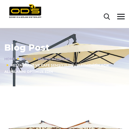
Blog Post
HOME
BLOG
BIZDEN HABERLER
RESTAURANT VE CAFE ŞEMSIYELERI: İŞLETMENIZIN AÇIK
ALANLARINI OPTIMIZE EDIN