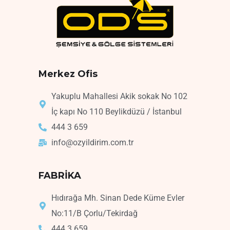
Merkez Ofis
Yakuplu Mahallesi Akik sokak No 102
İç kapı No 110 Beylikdüzü / İstanbul
444 3 659
info@ozyildirim.com.tr
FABRİKA
Hıdırağa Mh. Sinan Dede Küme Evler
No:11/B Çorlu/Tekirdağ
444 3 659